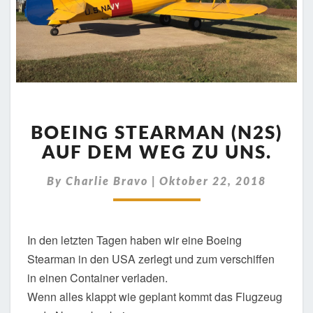
BOEING
STEARMAN
BOEING STEARMAN (N2S)
(N2S)
AUF DEM WEG ZU UNS.
AUF
DEM
By
Charlie Bravo
|
Oktober 22, 2018
WEG
ZU
UNS.
In den letzten Tagen haben wir eine Boeing
Stearman in den USA zerlegt und zum verschiffen
in einen Container verladen.
Wenn alles klappt wie geplant kommt das Flugzeug