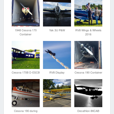
1948 Cessna 170
Yak 3U P&W
RV8 Wings & Wheels
Container
2016
Cessna 170B D-ESCB
RV8 Display
Cessna 190 Container
Cessna 190 during
Decathlon 8KCAB