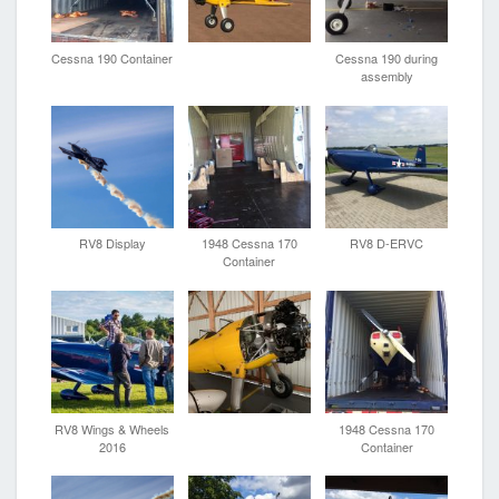
Cessna 190 Container
Cessna 190 during
assembly
RV8 Display
1948 Cessna 170
RV8 D-ERVC
Container
RV8 Wings & Wheels
1948 Cessna 170
2016
Container