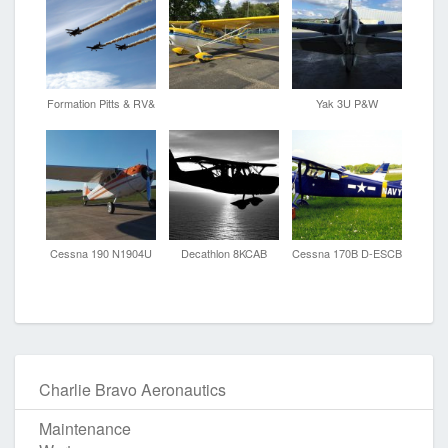
Formation Pitts & RV&
Yak 3U P&W
Cessna 190 N1904U
Decathlon 8KCAB
Cessna 170B D-ESCB
Charlie Bravo Aeronautics
Maintenance