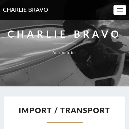
CHARLIE BRAVO
Toggl
Navi
CHARLIE BRAVO
Aeronautics
IMPORT
/
IMPORT / TRANSPORT
TRANSPORT