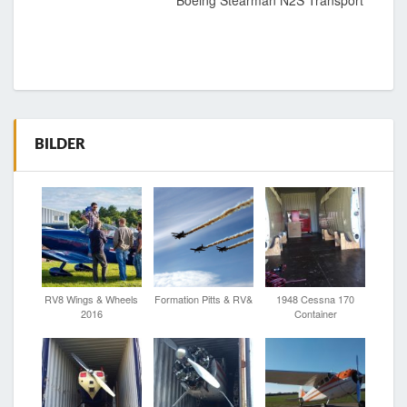
BILDER
RV8 Wings & Wheels
Formation Pitts & RV&
1948 Cessna 170
2016
Container