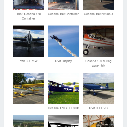
1948 Cessna 170
Cessna 190 Container
Cessna 190 N1904U
Container
Yak 3U P&W
RV8 Display
Cessna 190 during
assembly
Cessna 170B D-ESCB
RV8 D-ERVC